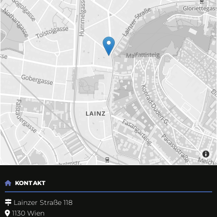
KONTAKT

Lainzer Straße 118

1130 Wien
