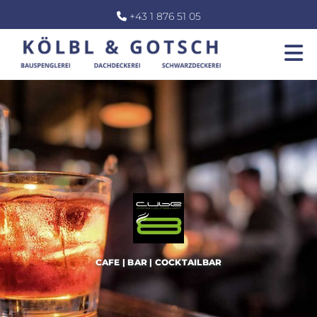
+43 1 876 51 05

CAFE | BAR | COCKTAILBAR