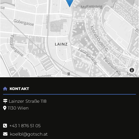
KONTAKT

Lainzer Straße 118

1130 Wien

+43 1 876 51 05

koelbl@gotsch.at
