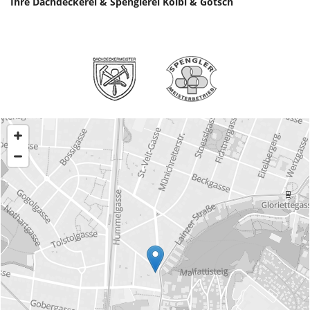
Ihre Dachdeckerei & Spenglerei Kölbl & Gotsch