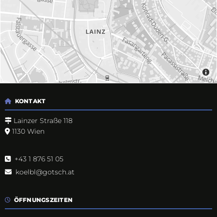
KONTAKT

Lainzer Straße 118

1130 Wien

+43 1 876 51 05

koelbl@gotsch.at

ÖFFNUNGSZEITEN
